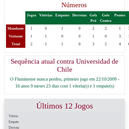
Números
Jogos
Vitórias
Empates
Derrotas
Gols
Gols
Pontos
Pró
Contra
Mandante
1
0
1
0
2
2
1
Visitante
1
1
0
0
1
0
3
Total
2
1
1
0
3
2
4
Sequência atual contra Universidad de
Chile
O Fluminense nunca perdeu, primeiro jogo em 22/10/2009 -
16 anos 9 meses 23 dias com 1 vitoria(s) e 1 empate(s)
Últimos 12 Jogos
Vitória
Empate
Derrota