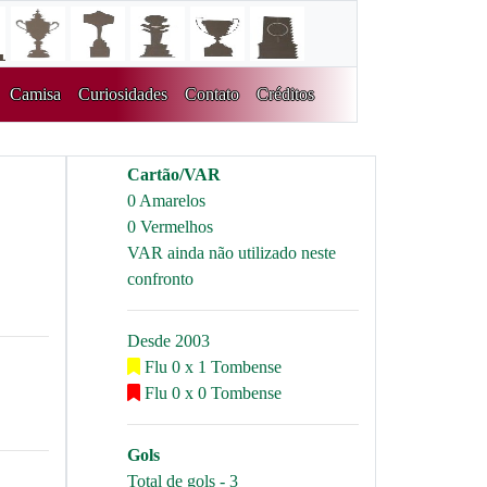
Camisa
Curiosidades
Contato
Créditos
Cartão/VAR
0 Amarelos
0 Vermelhos
VAR ainda não utilizado neste
confronto
Desde 2003
Flu 0 x 1 Tombense
Flu 0 x 0 Tombense
Gols
Total de gols - 3