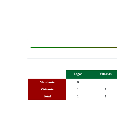
Jogos
Vitórias
Mandante
0
0
Visitante
1
1
Total
1
1