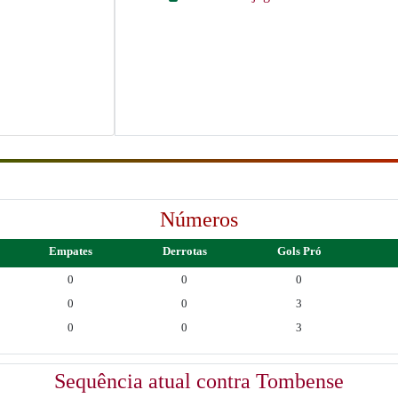
Números
Empates
Derrotas
Gols Pró
0
0
0
0
0
3
0
0
3
Sequência atual contra Tombense