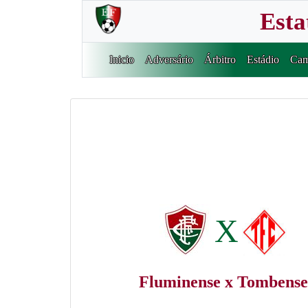
Esta
Inicio
Adversário
Árbitro
Estádio
Cam
X
Fluminense x Tombense