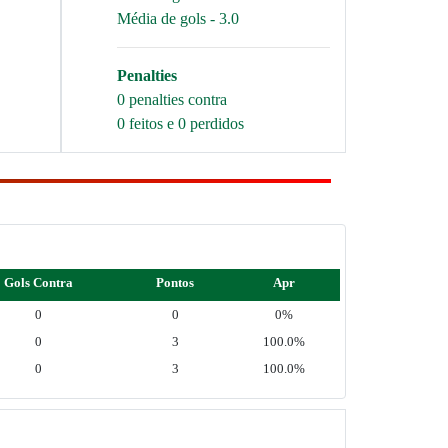
Média de gols - 3.0
Penalties
0 penalties contra
0 feitos e 0 perdidos
Gols Contra
Pontos
Apr
0
0
0%
0
3
100.0%
0
3
100.0%