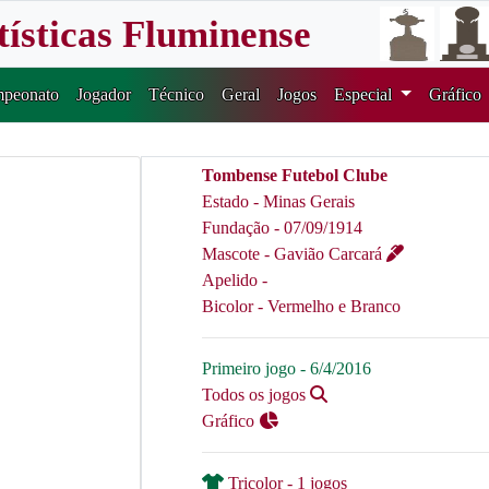
tísticas Fluminense
peonato
Jogador
Técnico
Geral
Jogos
Especial
Gráfico
Tombense Futebol Clube
Estado - Minas Gerais
Fundação - 07/09/1914
Mascote - Gavião Carcará
Apelido -
Bicolor - Vermelho e Branco
Primeiro jogo - 6/4/2016
Todos os jogos
Gráfico
Tricolor - 1 jogos