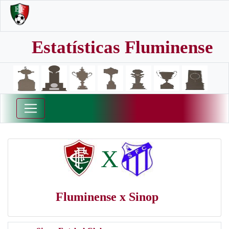
Estatísticas Fluminense
X
Fluminense x Sinop