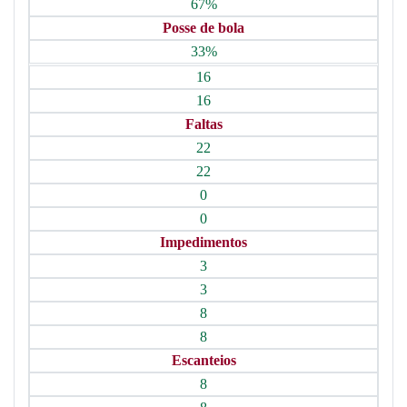
67%
Posse de bola
33%
16
16
Faltas
22
22
0
0
Impedimentos
3
3
8
8
Escanteios
8