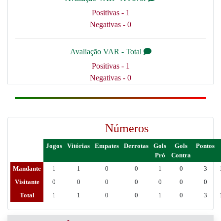
Positivas - 1
Negativas - 0
Avaliação VAR - Total
Positivas - 1
Negativas - 0
Números
Jogos
Vitórias
Empates
Derrotas
Gols
Gols
Pontos
Pró
Contra
Mandante
1
1
0
0
1
0
3
Visitante
0
0
0
0
0
0
0
Total
1
1
0
0
1
0
3