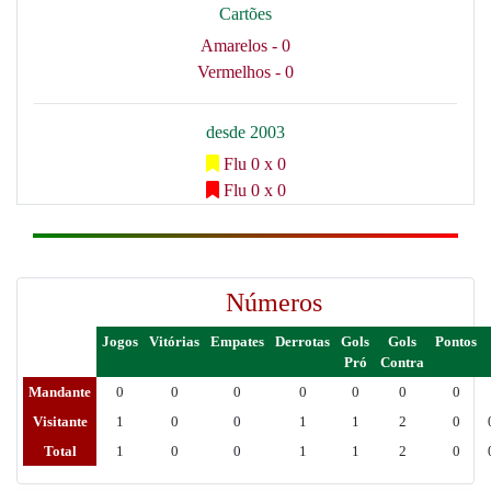
Cartões
Amarelos - 0
Vermelhos - 0
desde 2003
Flu 0 x 0
Flu 0 x 0
Números
Jogos
Vitórias
Empates
Derrotas
Gols
Gols
Pontos
Pró
Contra
Mandante
0
0
0
0
0
0
0
Visitante
1
0
0
1
1
2
0
Total
1
0
0
1
1
2
0