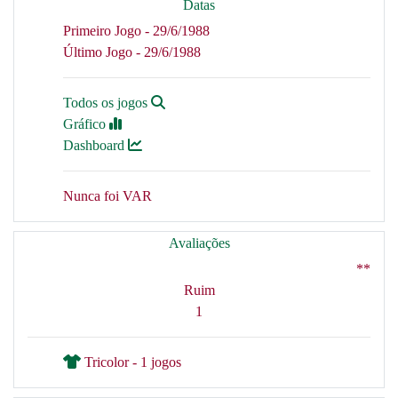
Datas
Primeiro Jogo - 29/6/1988
Último Jogo - 29/6/1988
Todos os jogos
Gráfico
Dashboard
Nunca foi VAR
Avaliações
**
Ruim
1
Tricolor - 1 jogos