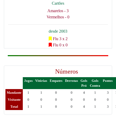
Cartões
Amarelos - 3
Vermelhos - 0
desde 2003
Flu 3 x 2
Flu 0 x 0
Números
Jogos
Vitórias
Empates
Derrotas
Gols
Gols
Pontos
Pró
Contra
Mandante
1
1
0
0
4
1
3
Visitante
0
0
0
0
0
0
0
Total
1
1
0
0
4
1
3