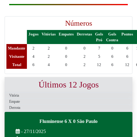
Números
Jogos
Vitórias
Empates
Derrotas
Gols
Gols
Pontos
Pró
Contra
Mandante
2
2
0
0
7
0
6
Visitante
4
2
0
2
5
6
6
Total
6
4
0
2
12
6
12
Últimos 12 Jogos
Vitória
Empate
Derrota
Fluminense 6 X 0 São Paulo
- 27/11/2025