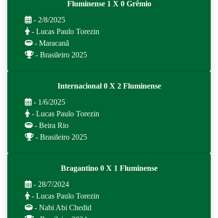
Fluminense 1 X 0 Grêmio
- 2/8/2025
- Lucas Paulo Torezin
- Maracanã
- Brasileiro 2025
Internacional 0 X 2 Fluminense
- 1/6/2025
- Lucas Paulo Torezin
- Beira Rio
- Brasileiro 2025
Bragantino 0 X 1 Fluminense
- 28/7/2024
- Lucas Paulo Torezin
- Nabi Abi Chedid