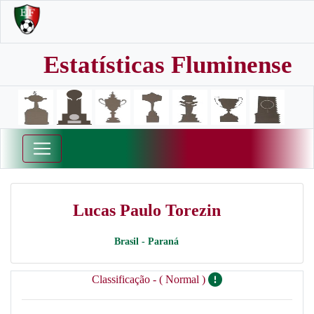
Estatísticas Fluminense
Lucas Paulo Torezin
Brasil - Paraná
Classificação - ( Normal )