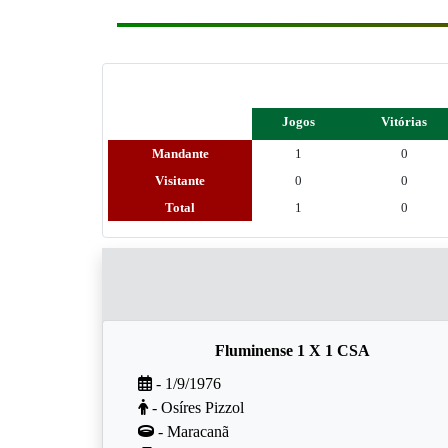
Jogos
Vitórias
Mandante
1
0
Visitante
0
0
Total
1
0
Fluminense 1 X 1 CSA
- 1/9/1976
- Osíres Pizzol
- Maracanã