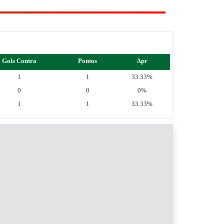
Gols Contra
Pontos
Apr
1
1
33.33%
0
0
0%
1
1
33.33%