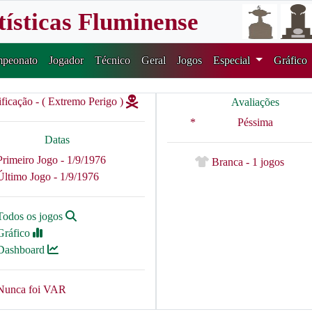
tísticas Fluminense
peonato
Jogador
Técnico
Geral
Jogos
Especial
Gráfico
ificação - ( Extremo Perigo )
Avaliações
*
Péssima
Datas
Primeiro Jogo - 1/9/1976
Branca - 1 jogos
Último Jogo - 1/9/1976
Todos os jogos
Gráfico
Dashboard
Nunca foi VAR