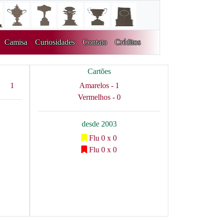
Camisa
Curiosidades
Contato
Créditos
Cartões
1
Amarelos - 1
Vermelhos - 0
desde 2003
Flu 0 x 0
Flu 0 x 0