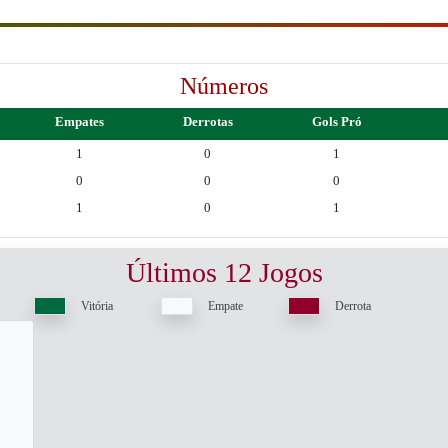
Números
Empates
Derrotas
Gols Pró
1
0
1
0
0
0
1
0
1
Últimos 12 Jogos
Vitória
Empate
Derrota