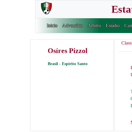
Esta
Inicio
Adversário
Árbitro
Estádio
Cam
Class
Osíres Pizzol
Brasil - Espírito Santo