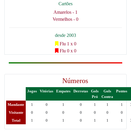
Cartões
Amarelos - 1
Vermelhos - 0
desde 2003
Flu 1 x 0
Flu 0 x 0
Números
Jogos
Vitórias
Empates
Derrotas
Gols
Gols
Pontos
Pró
Contra
Mandante
1
0
1
0
1
1
1
Visitante
0
0
0
0
0
0
0
Total
1
0
1
0
1
1
1