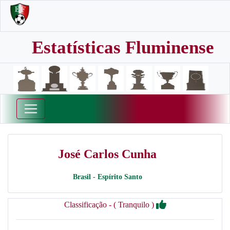
Estatísticas Fluminense
José Carlos Cunha
Brasil - Espírito Santo
Classificação - ( Tranquilo )