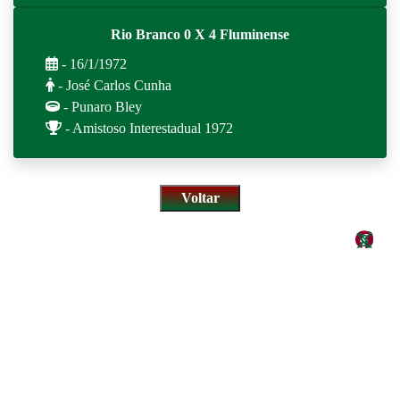
Rio Branco 0 X 4 Fluminense
- 16/1/1972
- José Carlos Cunha
- Punaro Bley
- Amistoso Interestadual 1972