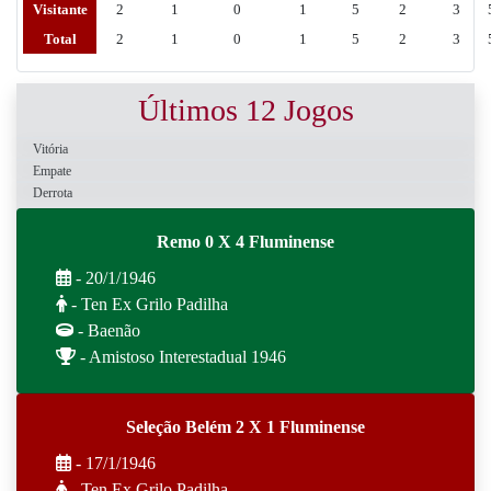
Visitante
2
1
0
1
5
2
3
Total
2
1
0
1
5
2
3
Últimos 12 Jogos
Vitória
Empate
Derrota
Remo 0 X 4 Fluminense
- 20/1/1946
- Ten Ex Grilo Padilha
- Baenão
- Amistoso Interestadual 1946
Seleção Belém 2 X 1 Fluminense
- 17/1/1946
- Ten Ex Grilo Padilha