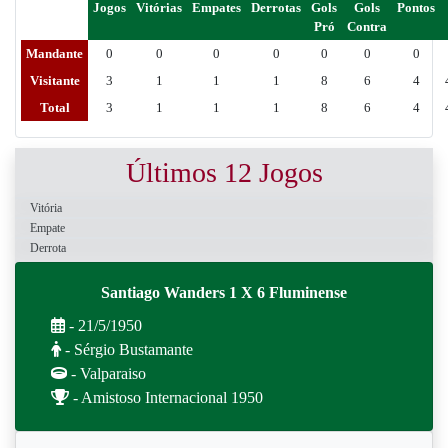
Jogos
Vitórias
Empates
Derrotas
Gols
Gols
Pontos
Pró
Contra
Mandante
0
0
0
0
0
0
0
Visitante
3
1
1
1
8
6
4
Total
3
1
1
1
8
6
4
Últimos 12 Jogos
Vitória
Empate
Derrota
Santiago Wanders 1 X 6 Fluminense
- 21/5/1950
- Sérgio Bustamante
- Valparaiso
- Amistoso Internacional 1950