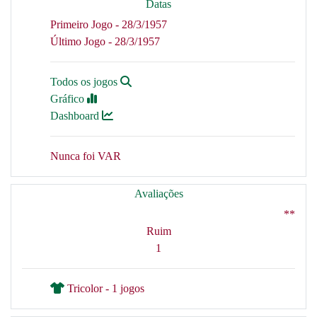
Datas
Primeiro Jogo - 28/3/1957
Último Jogo - 28/3/1957
Todos os jogos
Gráfico
Dashboard
Nunca foi VAR
Avaliações
**
Ruim
1
Tricolor - 1 jogos