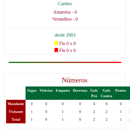
Cartões
Amarelos - 0
Vermelhos - 0
desde 2003
Flu 0 x 0
Flu 0 x 0
Números
Jogos
Vitórias
Empates
Derrotas
Gols
Gols
Pontos
Pró
Contra
Mandante
0
0
0
0
0
0
0
Visitante
1
0
1
0
2
2
1
Total
1
0
1
0
2
2
1