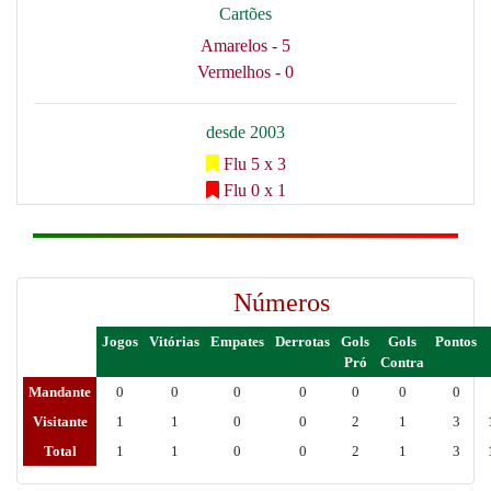
Cartões
Amarelos - 5
Vermelhos - 0
desde 2003
Flu 5 x 3
Flu 0 x 1
Números
Jogos
Vitórias
Empates
Derrotas
Gols
Gols
Pontos
Pró
Contra
Mandante
0
0
0
0
0
0
0
Visitante
1
1
0
0
2
1
3
Total
1
1
0
0
2
1
3