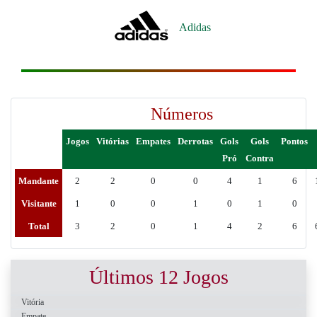
Adidas
Números
Jogos
Vitórias
Empates
Derrotas
Gols
Gols
Pontos
Pró
Contra
Mandante
2
2
0
0
4
1
6
Visitante
1
0
0
1
0
1
0
Total
3
2
0
1
4
2
6
Últimos 12 Jogos
Vitória
Empate