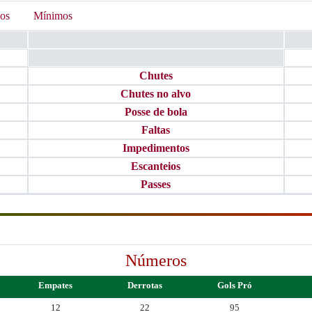
os
Mínimos
Chutes
Chutes no alvo
Posse de bola
Faltas
Impedimentos
Escanteios
Passes
Números
Empates
Derrotas
Gols Pró
12
22
95