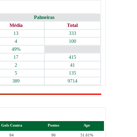
Palmeiras
Média
Total
13
333
4
100
49%
17
415
2
41
5
135
389
9714
Gols Contra
Pontos
Apr
84
96
51.61%