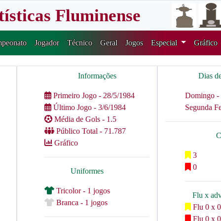
tísticas Fluminense
peonato
Jogador
Técnico
Geral
Jogos
Especial
Gráfico
Informações
Dias d
Primeiro Jogo - 28/5/1984
Domingo - 
Último Jogo - 3/6/1984
Segunda Fei
Média de Gols - 1.5
Público Total - 71.787
C
Gráfico
3
0
Uniformes
Tricolor - 1 jogos
Flu x ad
Branca - 1 jogos
Flu 0 x 0
Flu 0 x 0