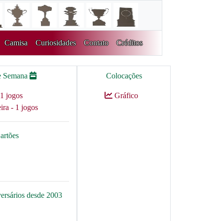
Camisa
Curiosidades
Contato
Créditos
e Semana
Colocações
1 jogos
Gráfico
ra - 1 jogos
artões
versários desde 2003