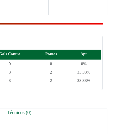
Gols Contra
Pontos
Apr
0
0
0%
3
2
33.33%
3
2
33.33%
Técnicos (0)