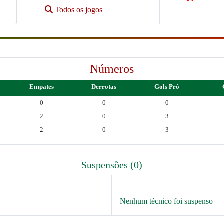
Todos os jogos
Números
Empates
Derrotas
Gols Pró
0
0
0
2
0
3
2
0
3
Suspensões (0)
Nenhum técnico foi suspenso