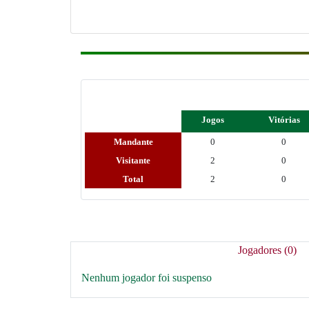
Jogos
Vitórias
Mandante
0
0
Visitante
2
0
Total
2
0
Jogadores (0)
Nenhum jogador foi suspenso