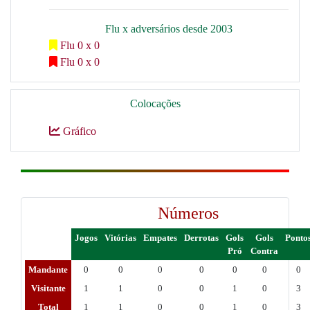
Flu x adversários desde 2003
Flu 0 x 0
Flu 0 x 0
Colocações
Gráfico
Números
Jogos
Vitórias
Empates
Derrotas
Gols
Gols
Ponto
Pró
Contra
Mandante
0
0
0
0
0
0
0
Visitante
1
1
0
0
1
0
3
Total
1
1
0
0
1
0
3