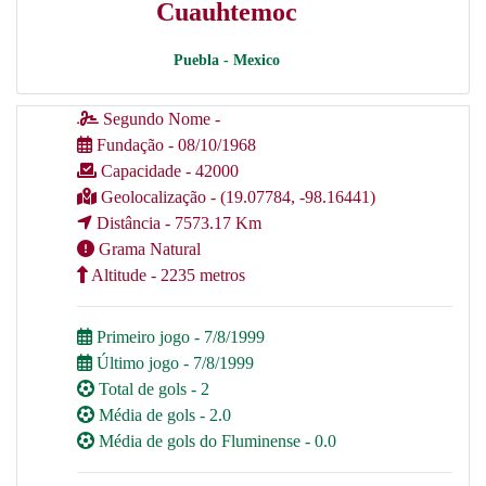
Cuauhtemoc
Puebla - Mexico
Segundo Nome -
Fundação - 08/10/1968
Capacidade - 42000
Geolocalização - (19.07784, -98.16441)
Distância - 7573.17 Km
Grama Natural
Altitude - 2235 metros
Primeiro jogo - 7/8/1999
Último jogo - 7/8/1999
Total de gols - 2
Média de gols - 2.0
Média de gols do Fluminense - 0.0