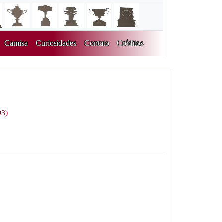
Camisa
Curiosidades
Contato
Créditos
93)