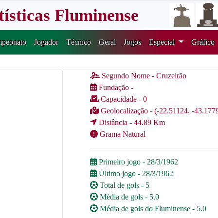
tísticas Fluminense
peonato
Jogador
Técnico
Geral
Jogos
Especial
Gráfico
Segundo Nome - Cruzeirão
Fundação -
Capacidade - 0
Geolocalização - (-22.51124, -43.177
Distância - 44.89 Km
Grama Natural
Primeiro jogo - 28/3/1962
Último jogo - 28/3/1962
Total de gols - 5
Média de gols - 5.0
Média de gols do Fluminense - 5.0