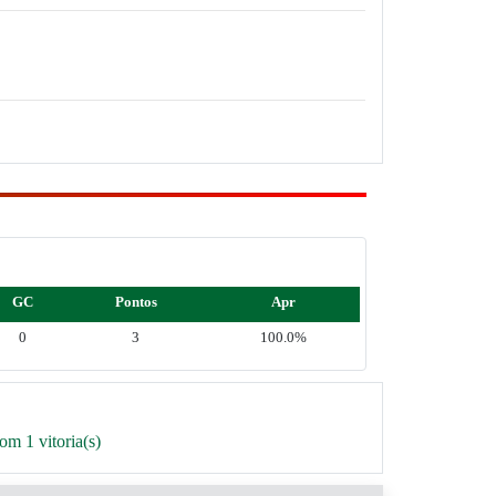
GC
Pontos
Apr
0
3
100.0%
m 1 vitoria(s)