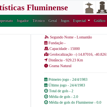
tísticas Fluminense
peonato
Jogador
Técnico
Geral
Jogos
Especial
Gráfico
Segundo Nome - Lomantão
Fundação -
Capacidade - 15000
Geolocalização - (-14.87016, -40.826
Distância - 929.23 Km
Grama Natural
Primeiro jogo - 24/4/1983
Último jogo - 24/4/1983
Total de gols - 2
Média de gols - 2.0
Média de gols do Fluminense - 0.0