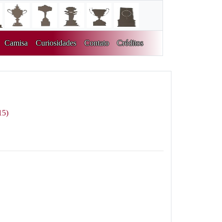
Camisa
Curiosidades
Contato
Créditos
15)