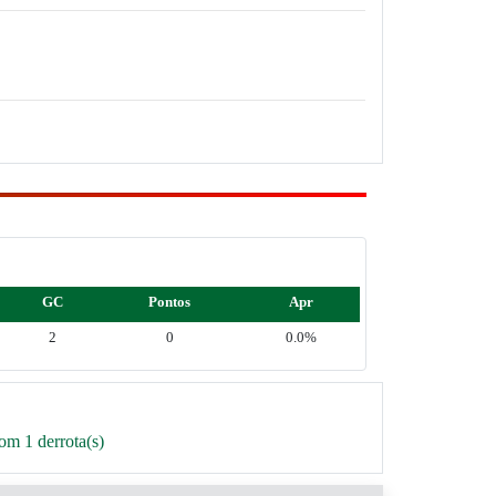
GC
Pontos
Apr
2
0
0.0%
om 1 derrota(s)