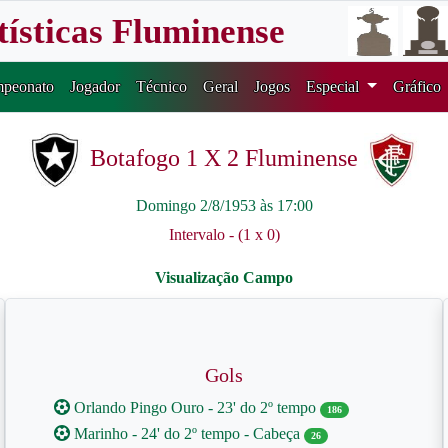
tísticas Fluminense
peonato
Jogador
Técnico
Geral
Jogos
Especial
Gráfico
Botafogo 1 X 2 Fluminense
Domingo 2/8/1953 às 17:00
Intervalo - (1 x 0)
Gols
Orlando Pingo Ouro - 23' do 2º tempo
186
Marinho - 24' do 2º tempo - Cabeça
26