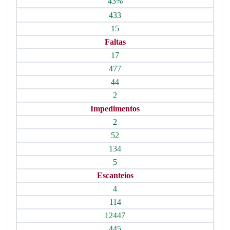
43%
433
15
Faltas
17
477
44
2
Impedimentos
2
52
134
5
Escanteios
4
114
12447
445