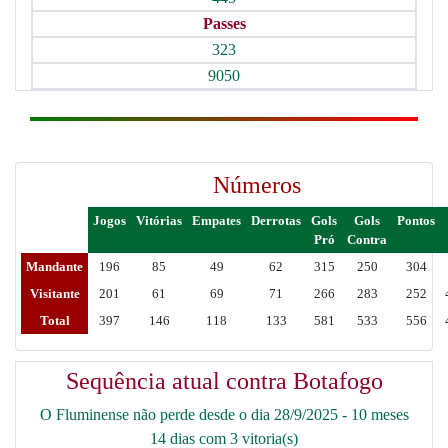
Passes
323
9050
Números
Jogos
Vitórias
Empates
Derrotas
Gols
Gols
Pontos
Pró
Contra
Mandante
196
85
49
62
315
250
304
Visitante
201
61
69
71
266
283
252
Total
397
146
118
133
581
533
556
Sequência atual contra Botafogo
O Fluminense não perde desde o dia 28/9/2025 - 10 meses
14 dias com 3 vitoria(s)