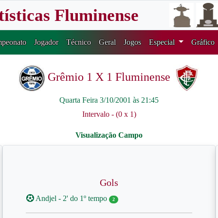
tísticas Fluminense
peonato
Jogador
Técnico
Geral
Jogos
Especial
Gráfico
Grêmio 1 X 1 Fluminense
Quarta Feira 3/10/2001 às 21:45
Intervalo - (0 x 1)
Gols
Andjel - 2' do 1º tempo
2