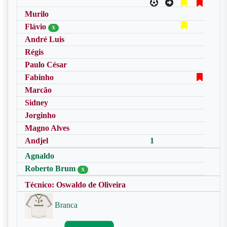
Murilo
Flávio
X
André Luis
Régis
Paulo César
Fabinho
Marcão
Sidney
Jorginho
Magno Alves
Andjel
1
Agnaldo
Roberto Brum
X
Técnico: Oswaldo de Oliveira
Branca