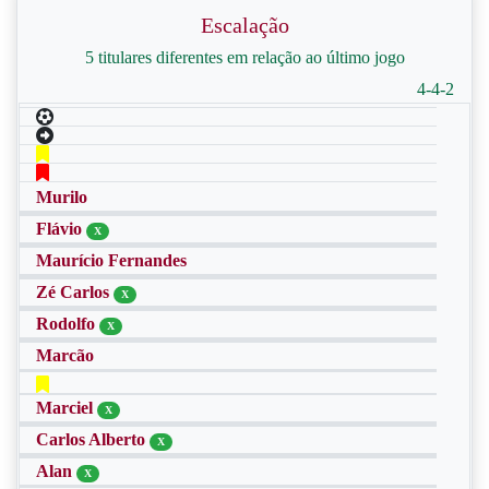
Escalação
5 titulares diferentes em relação ao último jogo
4-4-2
Murilo
Flávio
X
Maurício Fernandes
Zé Carlos
X
Rodolfo
X
Marcão
Marciel
X
Carlos Alberto
X
Alan
X