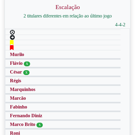
Escalação
2 titulares diferentes em relação ao último jogo
4-4-2
Murilo
Flávio
X
César
X
Régis
Marquinhos
Marcão
Fabinho
Fernando Diniz
Marco Brito
X
Roni