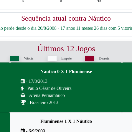
9
8
48
Sequência atual contra Náutico
 perde desde o dia 20/8/2008 - 17 anos 11 meses 26 dias com 5 vitoria
Últimos 12 Jogos
Vitória
Empate
Derrota
Náutico 0 X 1 Fluminense
- 17/8/2013
- Paulo César de Oliveira
- Arena Pernambuco
- Brasileiro 2013
Fluminense 1 X 1 Náutico
- 6/9/2009