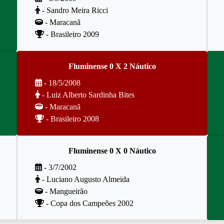
- Sandro Meira Ricci
- Maracanã
- Brasileiro 2009
Fluminense 0 X 2 Náutico
- 18/5/2008
- Luiz Alberto Sardinha Bites
- Maracanã
- Brasileiro 2008
Fluminense 0 X 0 Náutico
- 3/7/2002
- Luciano Augusto Almeida
- Mangueirão
- Copa dos Campeões 2002