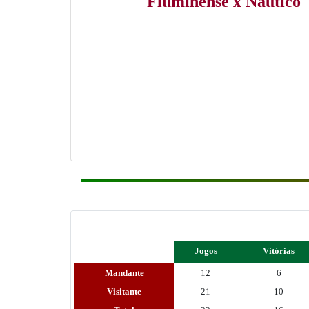
Fluminense x Náutico
Jogos
Vitórias
Mandante
12
6
Visitante
21
10