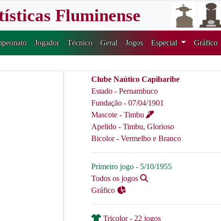
tísticas Fluminense
peonato
Jogador
Técnico
Geral
Jogos
Especial
Gráfico
Clube Naútico Capibaribe
Estado - Pernambuco
Fundação - 07/04/1901
Mascote - Timbu
Apelido - Timbu, Glorioso
Bicolor - Vermelho e Branco
Primeiro jogo - 5/10/1955
Todos os jogos
Gráfico
Tricolor - 22 jogos