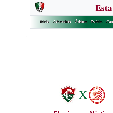
Esta
Inicio
Adversário
Árbitro
Estádio
Cam
X