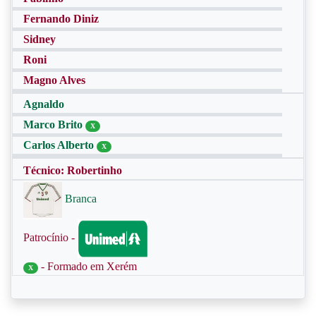
Fernando Diniz
Sidney
Roni
Magno Alves
Agnaldo
Marco Brito
X
Carlos Alberto
X
Técnico: Robertinho
Branca
Patrocínio -
- Formado em Xerém
X