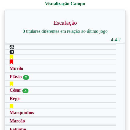
Escalação
0 titulares diferentes em relação ao último jogo
4-4-2
Murilo
Flávio
X
César
X
Régis
Marquinhos
Marcão
Fabinho