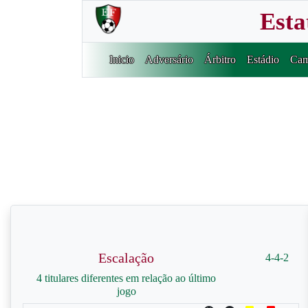
Esta
Inicio
Adversário
Árbitro
Estádio
Cam
Escalação
4-4-2
4 titulares diferentes em relação ao último
jogo