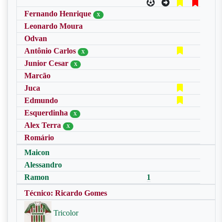
Fernando Henrique
X
Leonardo Moura
Odvan
Antônio Carlos
X
Junior Cesar
X
Marcão
Juca
Edmundo
Esquerdinha
X
Alex Terra
X
Romário
Maicon
Alessandro
Ramon
1
Técnico: Ricardo Gomes
Tricolor