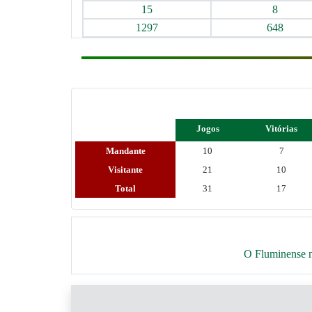
15
8
1297
648
Jogos
Vitórias
Mandante
10
7
Visitante
21
10
Total
31
17
O Fluminense nã