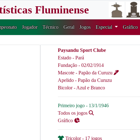
tísticas Fluminense
peonato
Jogador
Técnico
Geral
Jogos
Especial
Gráfico
Paysandu Sport Clube
Estado - Pará
Fundação - 02/02/1914
Mascote - Papão da Curuzu
Apelido - Papão da Curuzu
Bicolor - Azul e Branco
Primeiro jogo - 13/1/1946
Todos os jogos
Gráfico
Tricolor - 17 jogos