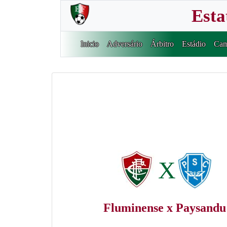
Esta
Inicio
Adversário
Árbitro
Estádio
Cam
X
Fluminense x Paysandu