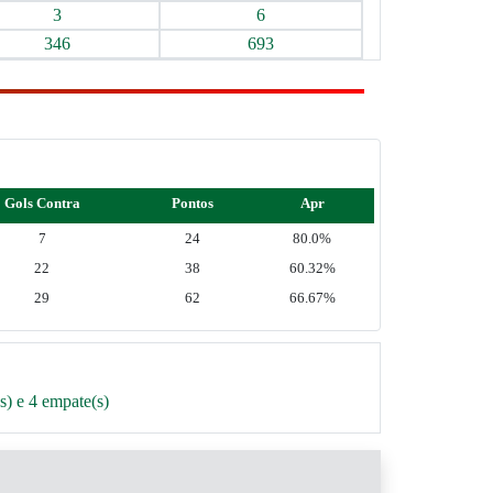
3
6
346
693
Gols Contra
Pontos
Apr
7
24
80.0%
22
38
60.32%
29
62
66.67%
s) e 4 empate(s)