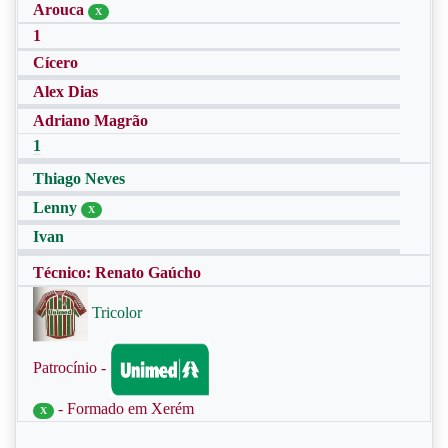
Arouca
X
1
Cícero
Alex Dias
Adriano Magrão
1
Thiago Neves
Lenny
X
Ivan
Técnico: Renato Gaúcho
Tricolor
Patrocínio -
- Formado em Xerém
X