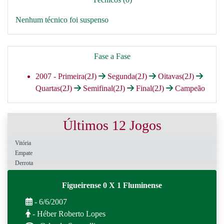
Nenhum técnico foi suspenso
Fase a Fase
2007 -
Primeira(2J)
Segunda(2J)
Oitavas(2J)
Quartas(2J)
Semifinal(2J)
Final(2J)
Campeão
Últimos 12 Jogos
Vitória
Empate
Derrota
Figueirense 0 X 1 Fluminense
- 6/6/2007
- Héber Roberto Lopes