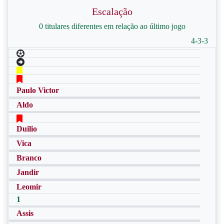
Escalação
0 titulares diferentes em relação ao último jogo
4-3-3
Paulo Victor
Aldo
Duilio
Vica
Branco
Jandir
Leomir
1
Assis