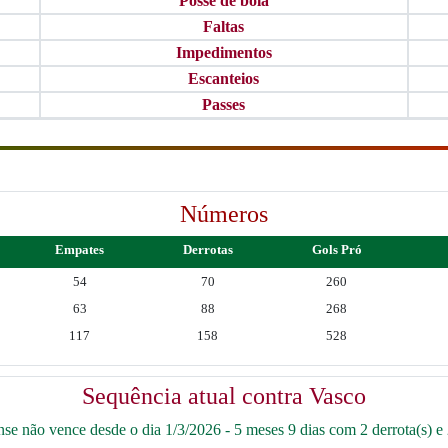
Posse de bola
Faltas
Impedimentos
Escanteios
Passes
Números
Empates
Derrotas
Gols Pró
54
70
260
63
88
268
117
158
528
Sequência atual contra Vasco
e não vence desde o dia 1/3/2026 - 5 meses 9 dias com 2 derrota(s) e