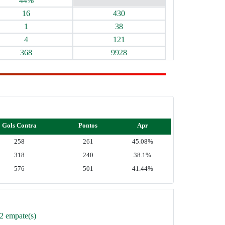
44%
16
430
1
38
4
121
368
9928
Gols Contra
Pontos
Apr
258
261
45.08%
318
240
38.1%
576
501
41.44%
 2 empate(s)