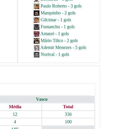
Paulo Roberto - 3 gols
Marquinho - 2 gols
Gilcimar - 1 gols
Fumanchu - 1 gols
Amauri - 1 gols
Mário Tilico - 2 gols
Ademir Menezes - 5 gols
Norival - 1 gols
Vasco
Média
Total
12
336
4
100