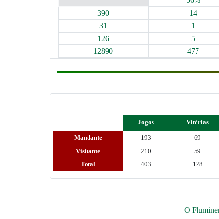
56%
390
14
31
1
126
5
12890
477
Jogos
Vitórias
Mandante
193
69
Visitante
210
59
Total
403
128
O Fluminens