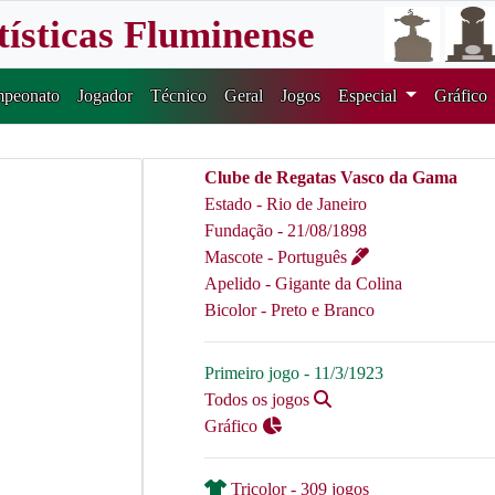
tísticas Fluminense
peonato
Jogador
Técnico
Geral
Jogos
Especial
Gráfico
Clube de Regatas Vasco da Gama
Estado - Rio de Janeiro
Fundação - 21/08/1898
Mascote - Português
Apelido - Gigante da Colina
Bicolor - Preto e Branco
Primeiro jogo - 11/3/1923
Todos os jogos
Gráfico
Tricolor - 309 jogos