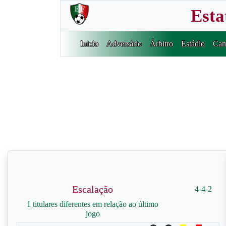
Esta
Inicio
Adversário
Árbitro
Estádio
Cam
Escalação
4-4-2
1 titulares diferentes em relação ao último
jogo