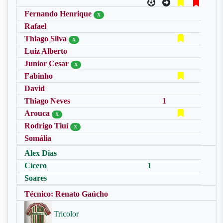
Fernando Henrique
X
Rafael
Thiago Silva
X
Luiz Alberto
Junior Cesar
X
Fabinho
David
Thiago Neves
1
Arouca
X
Rodrigo Tiuí
X
Somália
Alex Dias
Cícero
1
Soares
Técnico: Renato Gaúcho
Tricolor