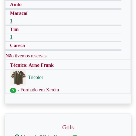
Anito
Maracaí
1
Tim
1
Careca
Não tivemos reservas
Técnico: Arno Frank
Tricolor
- Formado em Xerém
X
Gols