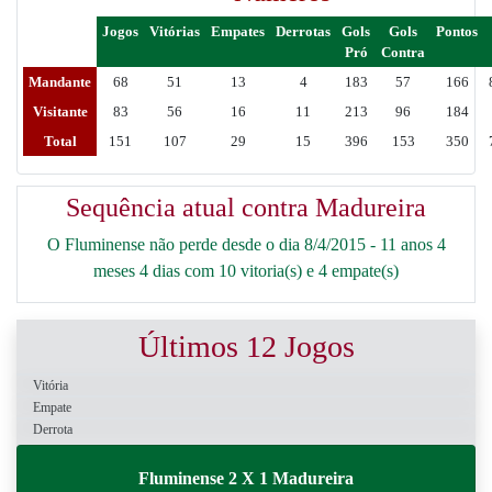
Jogos
Vitórias
Empates
Derrotas
Gols
Gols
Pontos
Pró
Contra
Mandante
68
51
13
4
183
57
166
Visitante
83
56
16
11
213
96
184
Total
151
107
29
15
396
153
350
Sequência atual contra Madureira
O Fluminense não perde desde o dia 8/4/2015 - 11 anos 4
meses 4 dias com 10 vitoria(s) e 4 empate(s)
Últimos 12 Jogos
Vitória
Empate
Derrota
Fluminense 2 X 1 Madureira