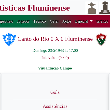
tísticas Fluminense
peonato
Jogador
Técnico
Geral
Jogos
Especial
Gráfico
Canto do Rio 0 X 0 Fluminense
Domingo 23/5/1943 às 17:00
Intervalo - (0 x 0)
Gols
Assistências