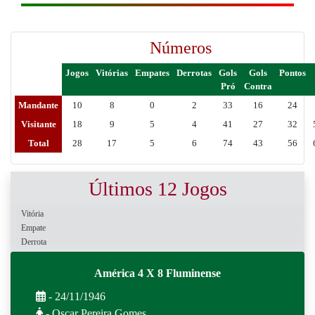
Números
Jogos
Vitórias
Empates
Derrotas
Gols
Gols
Pontos
Pró
Contra
Mandante
10
8
0
2
33
16
24
Visitante
18
9
5
4
41
27
32
Total
28
17
5
6
74
43
56
Últimos 12 Jogos
Vitória
Empate
Derrota
América 4 X 8 Fluminense
- 24/11/1946
- Oscar Pereira Gomes