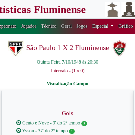
tísticas Fluminense
peonato
Jogador
Técnico
Geral
Jogos
Especial
Gráfico
São Paulo 1 X 2 Fluminense
Quinta Feira 7/10/1948 às 20:30
Intervalo - (1 x 0)
Gols
Cento e Nove - 9' do 2º tempo
9
Yvson - 37' do 2º tempo
1