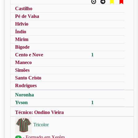
Castilho
Pé de Valsa
Hélvio
Índio
Mirim
Bigode
Cento e Nove
1
Maneco
Simões
Santo Cristo
Rodrigues
Noronha
Yvson
1
Técnico: Ondino Vieira
Tricolor
- Formado em Xerém
X