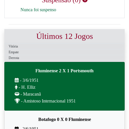
Suspensão (0)
Nunca foi suspenso
Últimos 12 Jogos
Vitória
Empate
Derrota
Fluminense 2 X 1 Portsmouth
- 3/6/1951
- H. Elliz
- Maracanã
- Amistoso Internacional 1951
Botafogo 0 X 0 Fluminense
- 2/6/1951