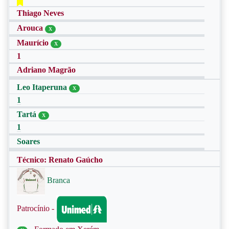
Thiago Neves
Arouca
X
Maurício
X
1
Adriano Magrão
Leo Itaperuna
X
1
Tartá
X
1
Soares
Técnico: Renato Gaúcho
Branca
Patrocínio -