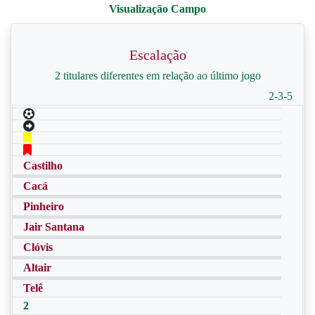
Escalação
2 titulares diferentes em relação ao último jogo
2-3-5
Castilho
Cacá
Pinheiro
Jair Santana
Clóvis
Altair
Telê
2