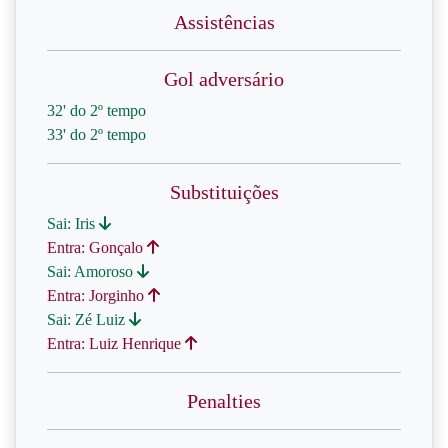
Assistências
Gol adversário
32' do 2º tempo
33' do 2º tempo
Substituições
Sai: Iris
Entra: Gonçalo
Sai: Amoroso
Entra: Jorginho
Sai: Zé Luiz
Entra: Luiz Henrique
Penalties