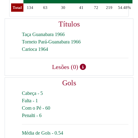
Total
134
63
30
41
72
219
54.48%
Títulos
Taça Guanabara 1966
Torneio Pará-Guanabara 1966
Carioca 1964
Lesões (0)
Gols
Cabeça - 5
Falta - 1
Com o Pé - 60
Penalti - 6
Média de Gols - 0.54