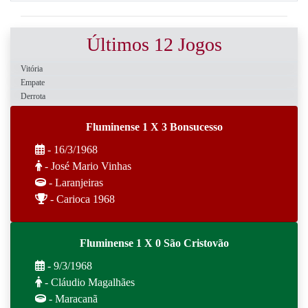
Últimos 12 Jogos
Vitória
Empate
Derrota
Fluminense 1 X 3 Bonsucesso
- 16/3/1968
- José Mario Vinhas
- Laranjeiras
- Carioca 1968
Fluminense 1 X 0 São Cristovão
- 9/3/1968
- Cláudio Magalhães
- Maracanã