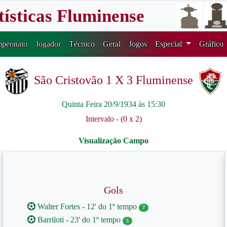
tísticas Fluminense
peonato
Jogador
Técnico
Geral
Jogos
Especial
Gráfico
São Cristovão 1 X 3 Fluminense
Quinta Feira 20/9/1934 às 15:30
Intervalo - (0 x 2)
Gols
Walter Fortes - 12' do 1º tempo
7
Barriloti - 23' do 1º tempo
5