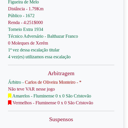
Figueira de Melo
Distância - 1.79Km
Público - 1672
Renda - 4:251$000
Torneio Extra 1934
Técnico Adversário - Balthazar Franco
0 Moleques de Xerém
1ª vez dessa escalação titular
4 vez(es) utilizamos essa escalação
Arbitragem
Árbitro -
Carlos de Oliveira Monteiro - *
Não teve VAR nesse jogo
Amarelos - Fluminense 0 x 0 São Cristovão
Vermelhos - Fluminense 0 x 0 São Cristovão
Suspensos