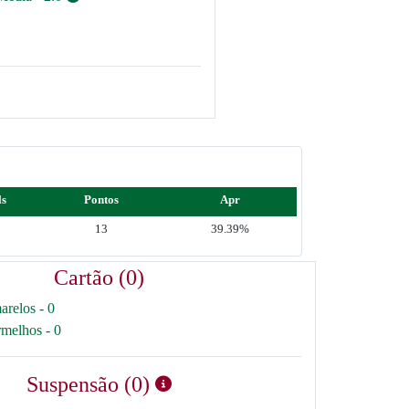
ls
Pontos
Apr
13
39.39%
Cartão (0)
arelos - 0
rmelhos - 0
Suspensão (0)