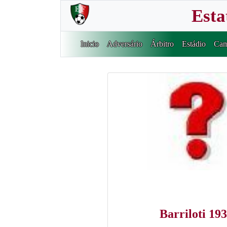
Esta
Inicio
Adversário
Árbitro
Estádio
Cam
Barriloti 19