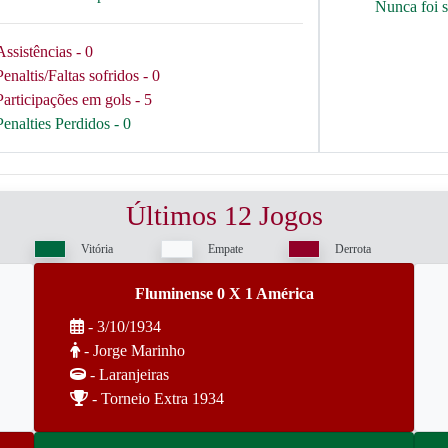
Nunca foi 
Assistências - 0
Penaltis/Faltas sofridos - 0
Participações em gols - 5
Penalties Perdidos - 0
Últimos 12 Jogos
Vitória
Empate
Derrota
Fluminense 0 X 1 América
- 3/10/1934
- Jorge Marinho
- Laranjeiras
- Torneio Extra 1934