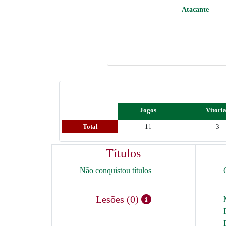
Atacante
Jogos
Vitori
Total
11
3
Títulos
Não conquistou títulos
Lesões (0)