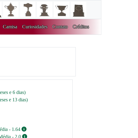
Camisa
Curiosidades
Contato
Créditos
eses e 6 dias)
ses e 13 dias)
édia - 1.64
Média - 2.0