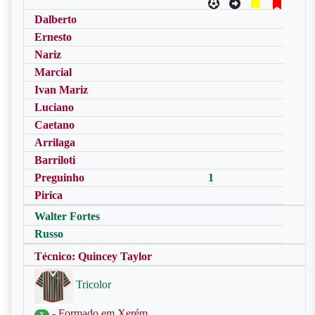
Dalberto
Ernesto
Nariz
Marcial
Ivan Mariz
Luciano
Caetano
Arrilaga
Barriloti
Preguinho
1
Pirica
Walter Fortes
Russo
Técnico: Quincey Taylor
Tricolor
- Formado em Xerém
X