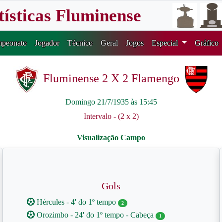
tísticas Fluminense
peonato
Jogador
Técnico
Geral
Jogos
Especial
Gráfico
Fluminense 2 X 2 Flamengo
Domingo 21/7/1935 às 15:45
Intervalo - (2 x 2)
Gols
Hércules - 4' do 1º tempo
2
Orozimbo - 24' do 1º tempo - Cabeça
1