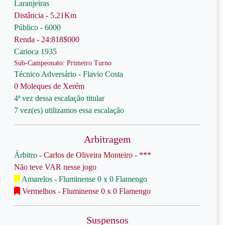
Laranjeiras
Distância - 5.21Km
Público - 6000
Renda - 24:818$000
Carioca 1935
Sub-Campeonato: Primeiro Turno
Técnico Adversário - Flavio Costa
0 Moleques de Xerém
4ª vez dessa escalação titular
7 vez(es) utilizamos essa escalação
Arbitragem
Árbitro -
Carlos de Oliveira Monteiro - ***
Não teve VAR nesse jogo
Amarelos - Fluminense 0 x 0 Flamengo
Vermelhos - Fluminense 0 x 0 Flamengo
Suspensos